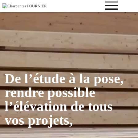
Votre
projet
Bâtiment
De l’étude à la pose,
logistique
Bâtiment
rendre possible
industriel
Bâtiment de
l’élévation de tous
loisirs
vos projets,
Bâtiment
tertiaire
même les plus audacieux.
Bâtiment