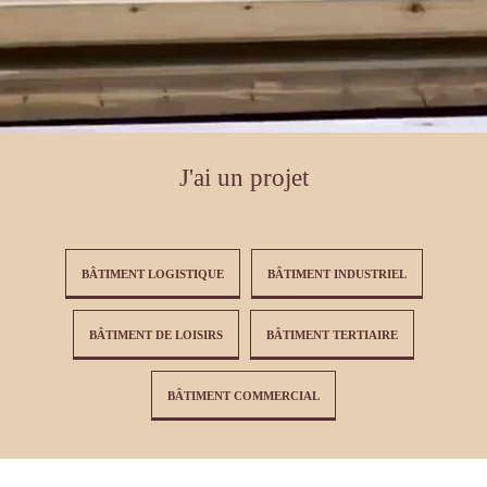
commercial
Réalisations
L’entreprise
J'ai un projet
Notre
histoire
L’atelier
Cambium
BÂTIMENT LOGISTIQUE
BÂTIMENT INDUSTRIEL
Nos
engagements
BÂTIMENT DE LOISIRS
BÂTIMENT TERTIAIRE
Certifications
Carrières
BÂTIMENT COMMERCIAL
Actualités