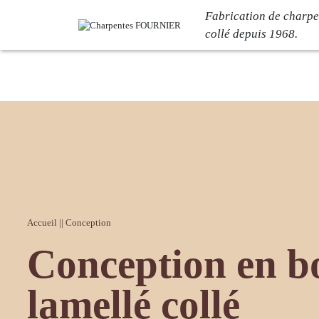
Fabrication de charpe
collé depuis 1968.
Votre projet
L’entrep
Bâtiment logistique
Notre histoir
Bâtiment industriel
L’atelier C
Bâtiment de loisirs
Nos engage
Bâtiment tertiaire
Certification
Bâtiment commercial
Carrières
Accueil
||
Conception
Conception en b
Réalisations
Actualit
lamellé collé