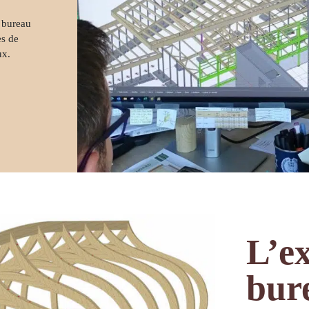
su
 bureau
es de
ux.
L’ex
bur