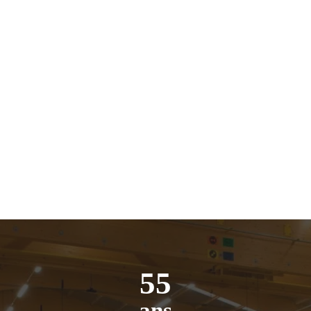
55
ans