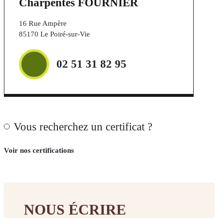
Charpentes FOURNIER
commercial
16 Rue Ampère
85170 Le Poiré-sur-Vie
Réalisations
L’entreprise
02 51 31 82 95
Notre
histoire
L’atelier
Cambium
Vous recherchez un certificat ?
Nos
engagements
Voir nos certifications
Certifications
Carrières
NOUS ÉCRIRE
Actualités