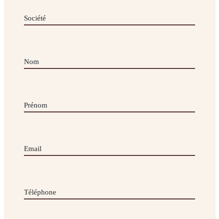
Savoir-
Société
faire
Conception
Nom
Fabrication
Pose
Prénom
Contact
Email
Téléphone