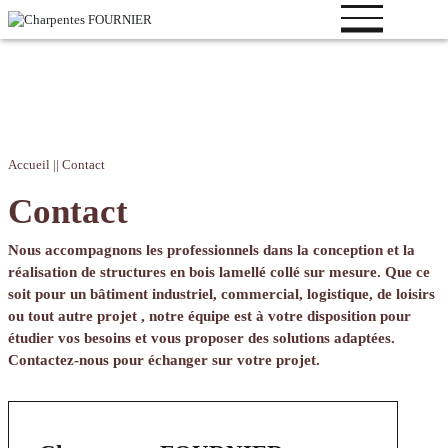
Votre
Accueil
||
Contact
projet
Contact
Bâtiment
logistique
Nous accompagnons les professionnels dans la conception et la
réalisation de structures en bois lamellé collé sur mesure. Que ce
Bâtiment
soit pour un bâtiment industriel, commercial, logistique, de loisirs
industriel
ou tout autre projet , notre équipe est à votre disposition pour
Bâtiment de
étudier vos besoins et vous proposer des solutions adaptées.
loisirs
Contactez-nous pour échanger sur votre projet.
Bâtiment
tertiaire
Bâtiment