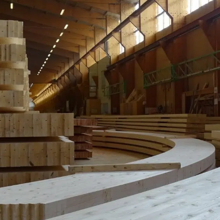
commercial
Réalisations
L’entreprise
Notre
histoire
L’atelier
Cambium
Nos
engagements
Certifications
Carrières
Actualités