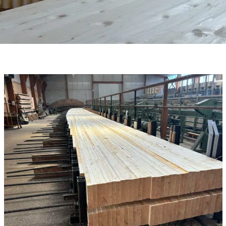
Savoir-
faire
Conception
Fabrication
Pose
Contact