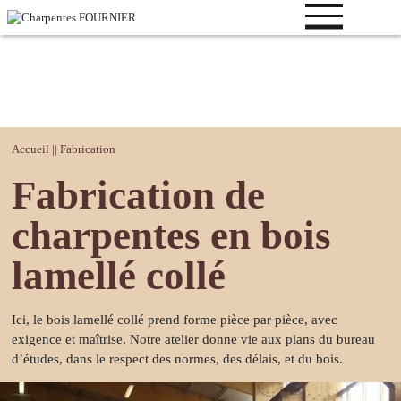
Votre
Accueil
||
Fabrication
projet
Fabrication de
Bâtiment
logistique
charpentes en bois
Bâtiment
lamellé collé
industriel
Bâtiment de
loisirs
Ici, le bois lamellé collé prend forme pièce par pièce, avec
exigence et maîtrise. Notre atelier donne vie aux plans du bureau
Bâtiment
d’études, dans le respect des normes, des délais, et du bois.
tertiaire
Bâtiment