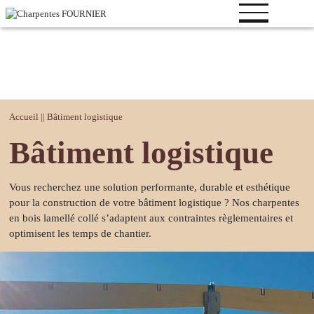
Votre
Accueil
||
Bâtiment logistique
projet
Bâtiment logistique
Bâtiment
logistique
Vous recherchez une solution performante, durable et esthétique
Bâtiment
pour la construction de votre bâtiment logistique ? Nos charpentes
industriel
en bois lamellé collé s’adaptent aux contraintes règlementaires et
Bâtiment de
optimisent les temps de chantier.
loisirs
Bâtiment
tertiaire
Bâtiment