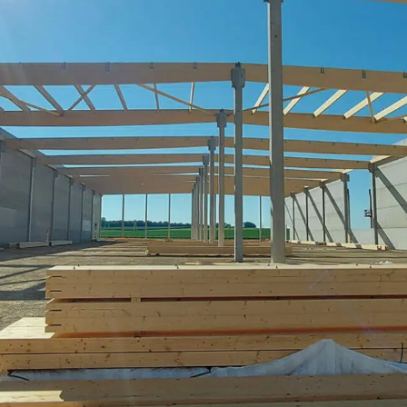
commercial
Réalisations
L’entreprise
Notre
histoire
L’atelier
Cambium
Nos
engagements
Certifications
Carrières
Actualités