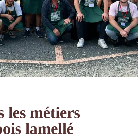
r les réseaux
 les métiers
ois lamellé