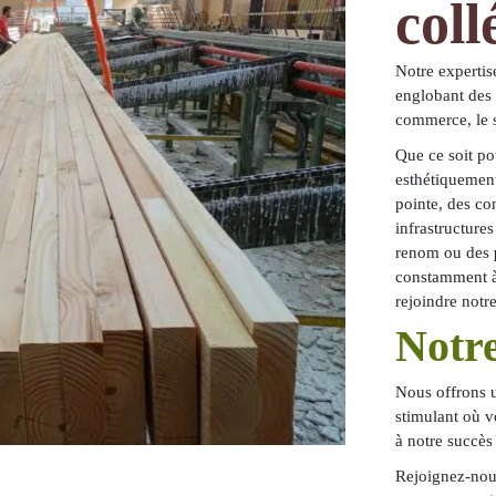
coll
Notre expertis
englobant des 
commerce
, le
Que ce soit pou
esthétiquement
pointe, des c
infrastructures
renom ou des
constamment à
rejoindre notr
Notr
Nous offrons 
stimulant où v
à notre succès
Rejoignez-nous