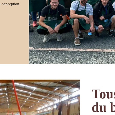
su
la conception
Tous
du b