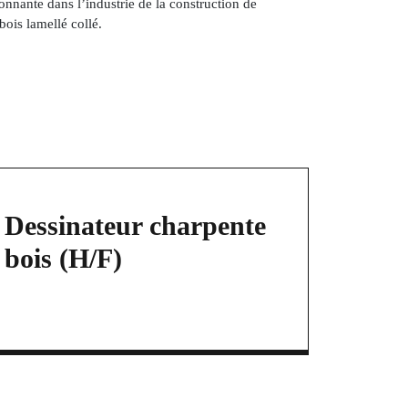
onnante dans l’
industrie de la construction de
bois lamellé collé
.
Dessinateur charpente
bois (H/F)