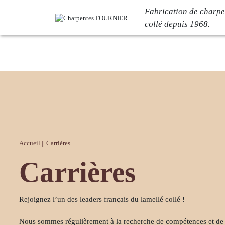
Fabrication de charpe
collé depuis 1968.
Votre projet
L’entrep
Bâtiment logistique
Notre histoir
Bâtiment industriel
L’atelier C
Bâtiment de loisirs
Nos engage
Bâtiment tertiaire
Certification
Accueil
||
Carrières
Bâtiment commercial
Carrières
Carrières
Réalisations
Actualit
Rejoignez l’un des leaders français du lamellé collé !
Nous sommes régulièrement à la recherche de compétences et d