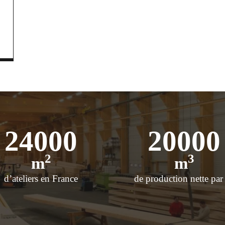
24000
20000
2
3
m
m
d’ateliers en France
de production nette par