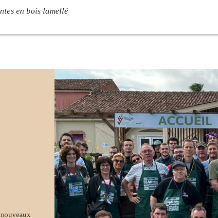
ntes en bois lamellé
rise
Savoir-faire
e
Conception
ambium
Fabrication
ments
Pose
s
Contact
és
e nouveaux