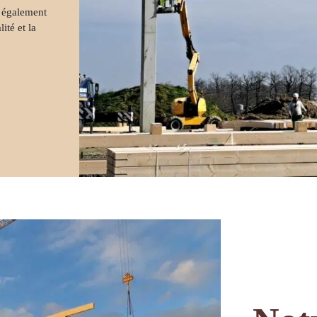
su
 également
ité et la