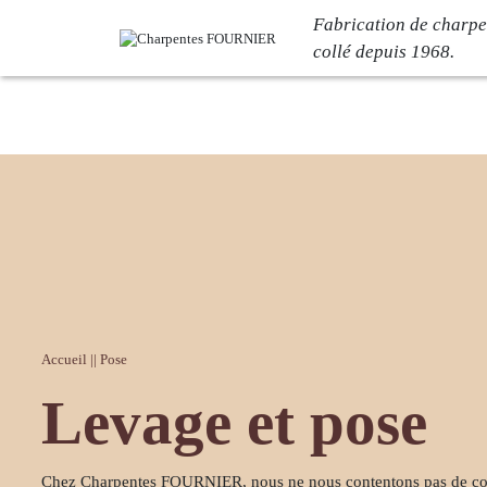
Fabrication de charpe
collé depuis 1968.
Votre projet
L’entrep
Bâtiment logistique
Notre histoir
Bâtiment industriel
L’atelier C
Bâtiment de loisirs
Nos engage
Bâtiment tertiaire
Certification
Bâtiment commercial
Carrières
Accueil
||
Pose
Réalisations
Actualit
Levage et pose
Chez Charpentes FOURNIER, nous ne nous contentons pas de
co