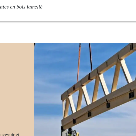
ntes en bois lamellé
rise
Savoir-faire
e
Conception
ambium
Fabrication
ments
Pose
s
Contact
és
ncevoir
et