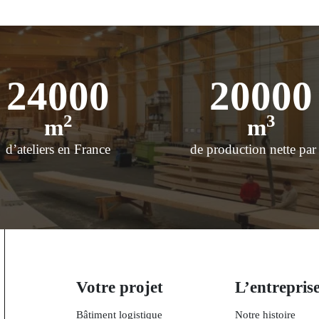
24000
20000
2
3
m
m
d’ateliers en France
de production nette par
Votre projet
L’entrepris
Bâtiment logistique
Notre histoire