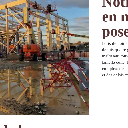
Notr
en 
pos
Forts de notre 
depuis quatre 
maîtrisent tou
lamellé collé.
complexes et d
et des délais 