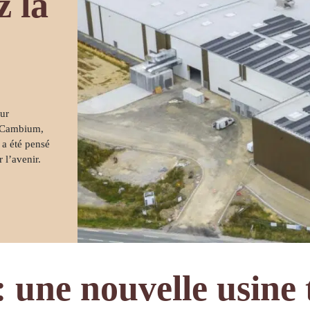
z la
su
ur
: Cambium,
 a été pensé
 l’avenir.
une nouvelle usine 