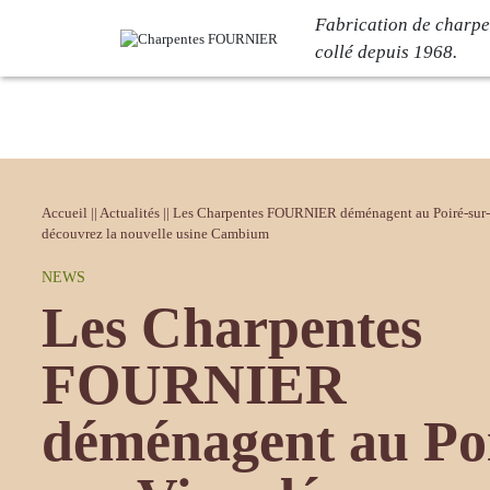
Fabrication de charpe
collé depuis 1968.
Votre projet
L’entrep
Bâtiment logistique
Notre histoir
Bâtiment industriel
L’atelier C
Accueil
||
Actualités
||
Les Charpentes FOURNIER déménagent au Poiré-sur-
découvrez la nouvelle usine Cambium
Bâtiment de loisirs
Nos engage
Bâtiment tertiaire
Certification
NEWS
Les Charpentes
Bâtiment commercial
Carrières
FOURNIER
Réalisations
Actualit
déménagent au Po