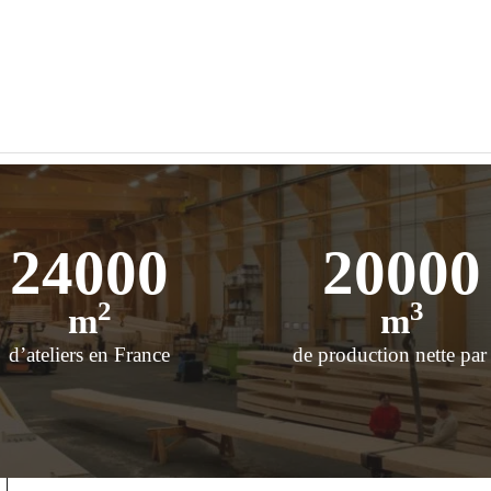
24000
20000
2
3
m
m
d’ateliers en France
de production nette par