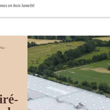
ntes en bois lamellé
rise
Savoir-faire
e
Conception
ambium
Fabrication
Vie :
ments
Pose
s
Contact
és
iré-