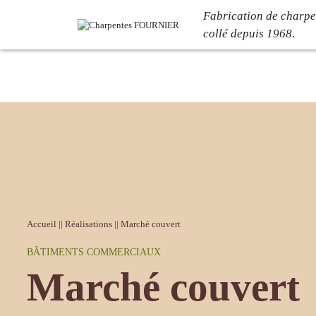
Fabrication de charpe
collé depuis 1968.
Votre projet
L’entrep
Bâtiment logistique
Notre histoir
Bâtiment industriel
L’atelier C
Bâtiment de loisirs
Nos engage
Bâtiment tertiaire
Certification
Bâtiment commercial
Carrières
Accueil
||
Réalisations
||
Marché couvert
BÂTIMENTS COMMERCIAUX
Réalisations
Actualit
Marché couvert