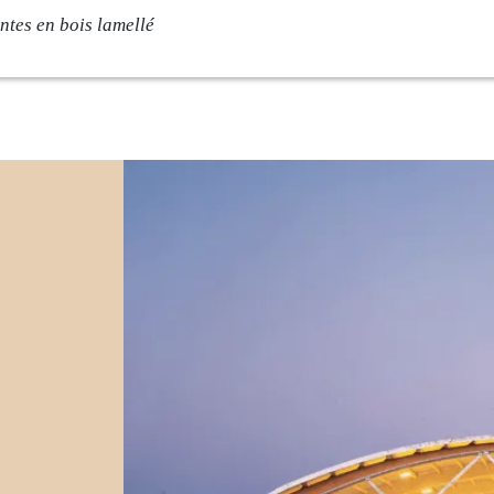
ntes en bois lamellé
rise
Savoir-faire
e
Conception
ambium
Fabrication
ments
Pose
s
Contact
és