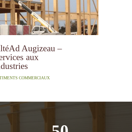
ltéAd Augizeau –
ervices aux
ndustries
TIMENTS COMMERCIAUX
50