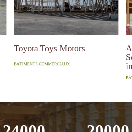
Toyota Toys Motors
A
S
i
BÂTIMENTS COMMERCIAUX
BÂ
24000
20000