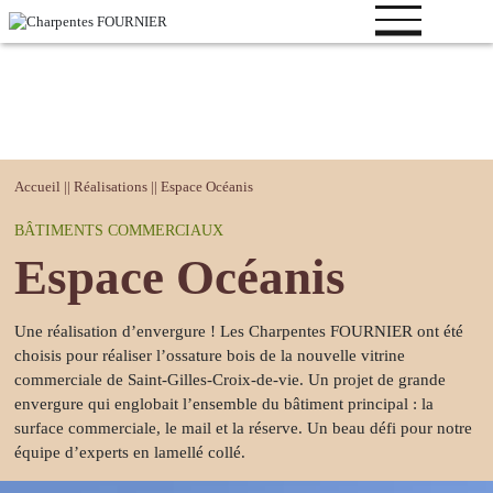
Votre
Accueil
||
Réalisations
||
Espace Océanis
projet
BÂTIMENTS COMMERCIAUX
Bâtiment
Espace Océanis
logistique
Bâtiment
industriel
Une réalisation d’envergure ! Les Charpentes FOURNIER ont été
choisis pour réaliser l’ossature bois de la nouvelle vitrine
Bâtiment de
commerciale de Saint-Gilles-Croix-de-vie. Un projet de grande
loisirs
envergure qui englobait l’ensemble du bâtiment principal : la
Bâtiment
surface commerciale, le mail et la réserve. Un beau défi pour notre
tertiaire
équipe d’experts en lamellé collé.
Bâtiment