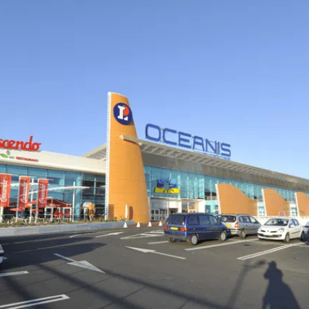
commercial
Réalisations
L’entreprise
Notre
histoire
L’atelier
Cambium
Nos
engagements
Certifications
Carrières
Actualités