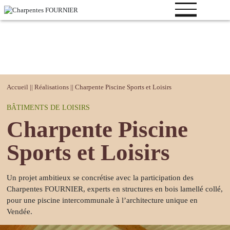
Votre
Accueil
||
Réalisations
||
Charpente Piscine Sports et Loisirs
projet
BÂTIMENTS DE LOISIRS
Bâtiment
Charpente Piscine
logistique
Bâtiment
Sports et Loisirs
industriel
Bâtiment de
Un projet ambitieux se concrétise avec la participation des
loisirs
Charpentes FOURNIER, experts en structures en bois lamellé collé,
Bâtiment
pour une piscine intercommunale à l’architecture unique en
tertiaire
Vendée.
Bâtiment