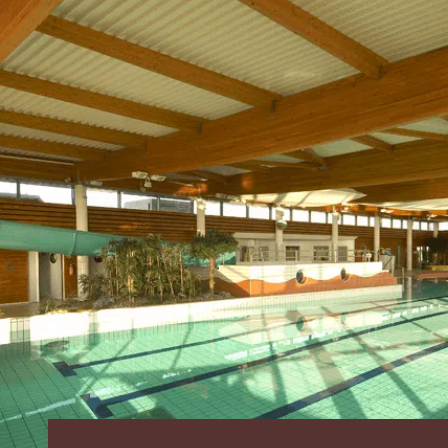
commercial
Réalisations
L’entreprise
Notre
histoire
L’atelier
Cambium
Nos
engagements
Certifications
Carrières
Actualités