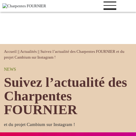
Votre
Accueil
||
Actualités
||
Suivez l’actualité des Charpentes FOURNIER et du
projet
projet Cambium sur Instagram !
Bâtiment
NEWS
logistique
Suivez l’actualité des
Bâtiment
industriel
Charpentes
Bâtiment de
FOURNIER
loisirs
Bâtiment
tertiaire
et du projet Cambium sur Instagram !
Bâtiment