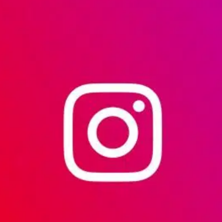
commercial
Réalisations
L’entreprise
Notre
histoire
L’atelier
Cambium
Nos
engagements
Certifications
Carrières
Actualités