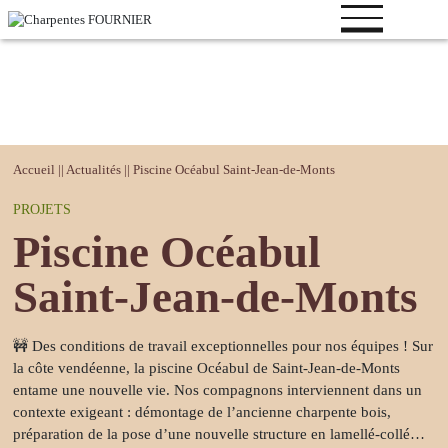
Votre
Accueil
||
Actualités
||
Piscine Océabul Saint-Jean-de-Monts
projet
PROJETS
Bâtiment
Piscine Océabul
logistique
Bâtiment
Saint-Jean-de-Monts
industriel
Bâtiment de
🚧 Des conditions de travail exceptionnelles pour nos équipes ! Sur
loisirs
la côte vendéenne, la piscine Océabul de Saint-Jean-de-Monts
Bâtiment
entame une nouvelle vie. Nos compagnons interviennent dans un
tertiaire
contexte exigeant : démontage de l’ancienne charpente bois,
préparation de la pose d’une nouvelle structure en lamellé-collé…
Bâtiment