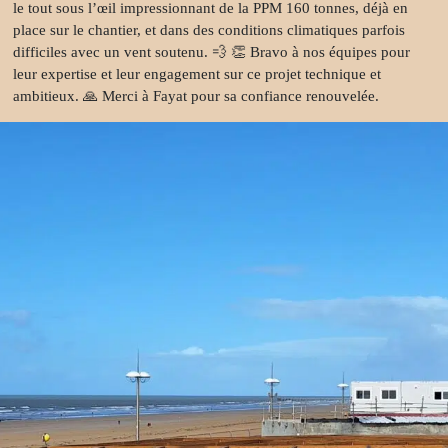
le tout sous l’œil impressionnant de la PPM 160 tonnes, déjà en
commercial
place sur le chantier, et dans des conditions climatiques parfois
difficiles avec un vent soutenu. 💨 👏 Bravo à nos équipes pour
leur expertise et leur engagement sur ce projet technique et
Réalisations
ambitieux. 🙏 Merci à Fayat pour sa confiance renouvelée.
L’entreprise
Notre
histoire
L’atelier
Cambium
Nos
engagements
Certifications
Carrières
Actualités