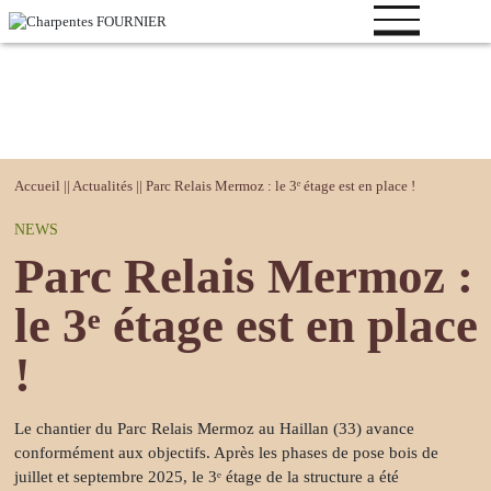
Votre
Accueil
||
Actualités
||
Parc Relais Mermoz : le 3ᵉ étage est en place !
projet
NEWS
Bâtiment
Parc Relais Mermoz :
logistique
Bâtiment
le 3ᵉ étage est en place
industriel
!
Bâtiment de
loisirs
Bâtiment
Le chantier du Parc Relais Mermoz au Haillan (33) avance
tertiaire
conformément aux objectifs. Après les
phases de pose bois
de
juillet et septembre 2025, le 3ᵉ étage de la structure a été
Bâtiment