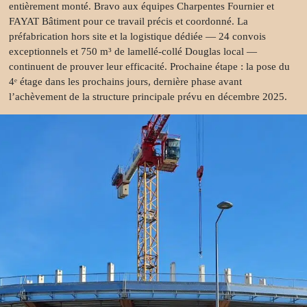
entièrement monté. Bravo aux équipes Charpentes Fournier et
commercial
FAYAT Bâtiment pour ce travail précis et coordonné. La
préfabrication hors site et la logistique dédiée — 24 convois
exceptionnels et 750 m³ de lamellé-collé Douglas local —
Réalisations
continuent de prouver leur efficacité. Prochaine étape : la pose du
4ᵉ étage dans les prochains jours, dernière phase avant
L’entreprise
l’achèvement de la structure principale prévu en décembre 2025.
Notre
histoire
L’atelier
Cambium
Nos
engagements
Certifications
Carrières
Actualités