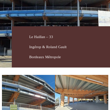
Savoir-
faire
Conception
Fabrication
Le Haillan – 33
Pose
Ingérop & Roland Gault
Bordeaux Métropole
Contact